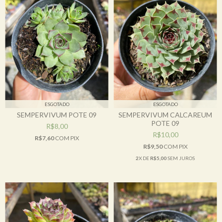
ESGOTADO
ESGOTADO
SEMPERVIVUM POTE 09
SEMPERVIVUM CALCAREUM
POTE 09
R$8,00
R$10,00
R$7,60
COM
PIX
R$9,50
COM
PIX
2
X DE
R$5,00
SEM JUROS