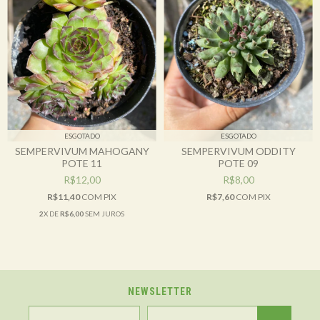
ESGOTADO
ESGOTADO
SEMPERVIVUM MAHOGANY
SEMPERVIVUM ODDITY
POTE 11
POTE 09
R$12,00
R$8,00
R$11,40
COM
PIX
R$7,60
COM
PIX
2
X DE
R$6,00
SEM JUROS
NEWSLETTER