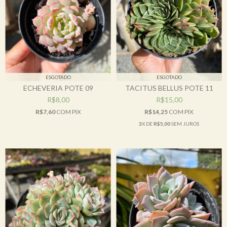
ESGOTADO
ESGOTADO
ECHEVERIA POTE 09
TACITUS BELLUS POTE 11
R$8,00
R$15,00
R$7,60
COM
PIX
R$14,25
COM
PIX
3
X DE
R$5,00
SEM JUROS