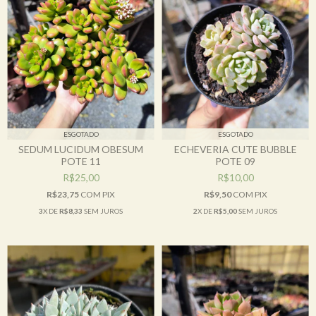
ESGOTADO
ESGOTADO
SEDUM LUCIDUM OBESUM
ECHEVERIA CUTE BUBBLE
POTE 11
POTE 09
R$25,00
R$10,00
R$23,75
COM
PIX
R$9,50
COM
PIX
3
X DE
R$8,33
SEM JUROS
2
X DE
R$5,00
SEM JUROS