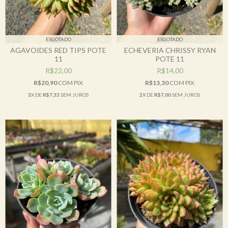
ESGOTADO
ESGOTADO
AGAVOIDES RED TIPS POTE
ECHEVERIA CHRISSY RYAN
11
POTE 11
R$22,00
R$14,00
R$20,90
COM
PIX
R$13,30
COM
PIX
3
X DE
R$7,33
SEM JUROS
2
X DE
R$7,00
SEM JUROS