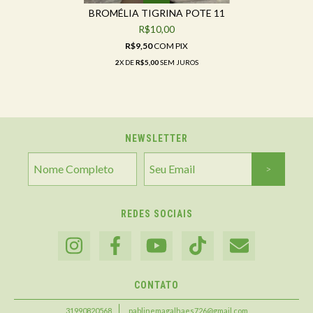
BROMÉLIA TIGRINA POTE 11
R$10,00
R$9,50
COM
PIX
2
X DE
R$5,00
SEM JUROS
NEWSLETTER
REDES SOCIAIS
CONTATO
31990820568
pablinemagalhaes726@gmail.com