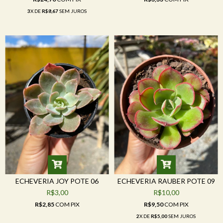
3
X DE
R$8,67
SEM JUROS
ECHEVERIA JOY POTE 06
ECHEVERIA RAUBER POTE 09
R$3,00
R$10,00
R$2,85
COM
PIX
R$9,50
COM
PIX
2
X DE
R$5,00
SEM JUROS