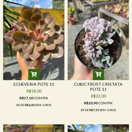
ECHEVERIA POTE 11
CUBIC FROST CRISTATA
POTE 11
R$18,00
R$22,00
R$17,10
COM
PIX
R$20,90
COM
PIX
3
X DE
R$6,00
SEM JUROS
3
X DE
R$7,33
SEM JUROS