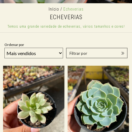
Início
/
Echeverias
ECHEVERIAS
Temos uma grande variedade de echeverias, vários tamanhos e cores!
Ordenar por
Filtrar por