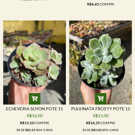
R$6,65
COM
PIX
ECHEVERIA SUYON POTE 11
PULVINATA FROSTY POTE 11
R$16,00
R$15,00
R$15,20
COM
PIX
R$14,25
COM
PIX
3
X DE
R$5,33
SEM JUROS
3
X DE
R$5,00
SEM JUROS