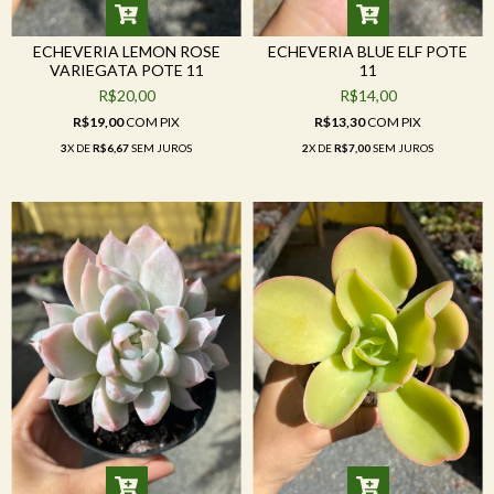
ECHEVERIA LEMON ROSE
ECHEVERIA BLUE ELF POTE
VARIEGATA POTE 11
11
R$20,00
R$14,00
R$19,00
COM
PIX
R$13,30
COM
PIX
3
X DE
R$6,67
SEM JUROS
2
X DE
R$7,00
SEM JUROS