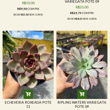
VARIEGATA POTE 09
R$10,00
R$25,00
R$9,50
COM
PIX
R$23,75
COM
PIX
2
X DE
R$5,00
SEM JUROS
3
X DE
R$8,33
SEM JUROS
ECHEVERIA ROXEADA POTE
RIPLING WATERS VARIEGATA
11
POTE 09