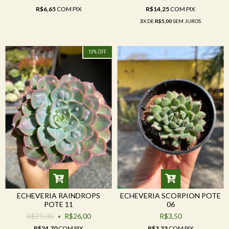
R$6,65
COM
PIX
R$14,25
COM
PIX
3
X DE
R$5,00
SEM JUROS
10
%
OFF
ECHEVERIA RAINDROPS
ECHEVERIA SCORPION POTE
POTE 11
06
R$29,00
R$26,00
R$3,50
R$24,70
COM
PIX
R$3,33
COM
PIX