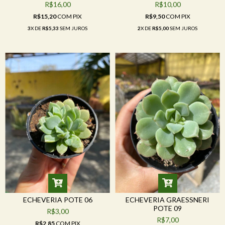
R$16,00
R$10,00
R$15,20
COM
PIX
R$9,50
COM
PIX
3
X DE
R$5,33
SEM JUROS
2
X DE
R$5,00
SEM JUROS
ECHEVERIA POTE 06
ECHEVERIA GRAESSNERI
POTE 09
R$3,00
R$7,00
R$2,85
COM
PIX