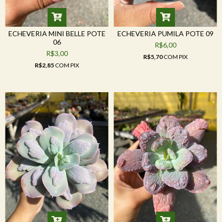
ECHEVERIA MINI BELLE POTE
ECHEVERIA PUMILA POTE 09
06
R$6,00
R$3,00
R$5,70
COM
PIX
R$2,85
COM
PIX