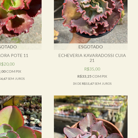
GOTADO
ESGOTADO
LORA POTE 11
ECHEVERIA KAVARADOSSI CUIA
21
R$20,00
R$35,00
,00
COM
PIX
R$33,25
COM
PIX
$6,67
SEM JUROS
3
X DE
R$11,67
SEM JUROS