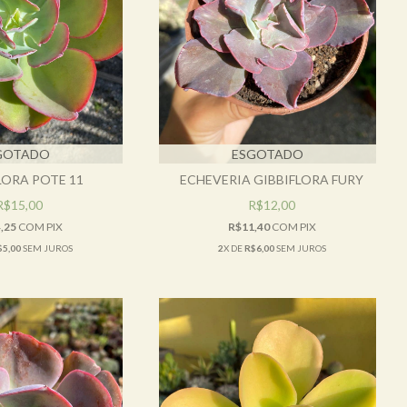
GOTADO
ESGOTADO
LORA POTE 11
ECHEVERIA GIBBIFLORA FURY
R$15,00
R$12,00
,25
COM
PIX
R$11,40
COM
PIX
$5,00
SEM JUROS
2
X DE
R$6,00
SEM JUROS