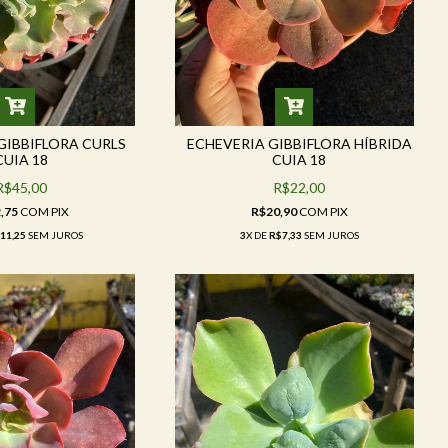
GIBBIFLORA CURLS
ECHEVERIA GIBBIFLORA HÍBRIDA
CUIA 18
CUIA 18
R$45,00
R$22,00
,75
COM
PIX
R$20,90
COM
PIX
11,25
SEM JUROS
3
X DE
R$7,33
SEM JUROS