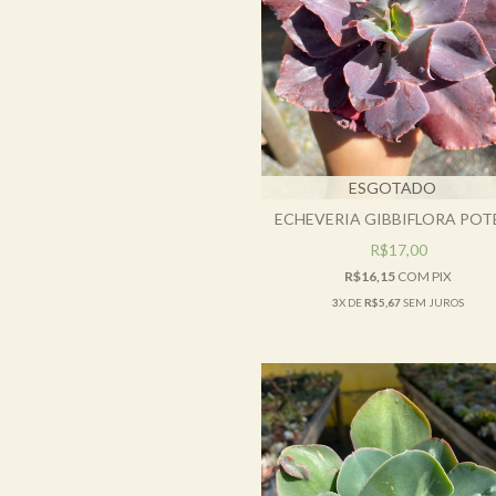
ESGOTADO
ECHEVERIA GIBBIFLORA POTE
R$17,00
R$16,15
COM
PIX
3
X DE
R$5,67
SEM JUROS