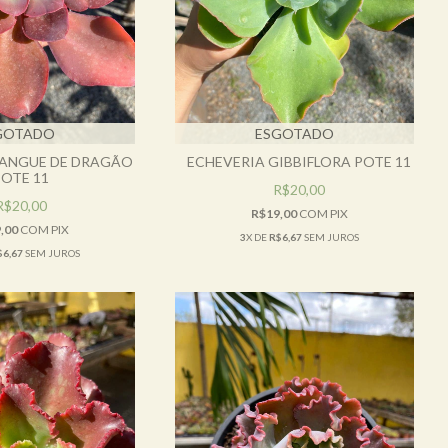
GOTADO
ESGOTADO
SANGUE DE DRAGÃO
ECHEVERIA GIBBIFLORA POTE 11
POTE 11
R$20,00
R$20,00
R$19,00
COM
PIX
,00
COM
PIX
3
X DE
R$6,67
SEM JUROS
$6,67
SEM JUROS