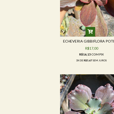
ECHEVERIA GIBBIFLORA POTE
R$17,00
R$16,15
COM
PIX
3
X DE
R$5,67
SEM JUROS