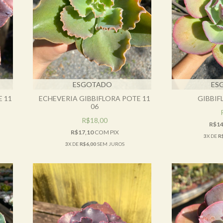
ESGOTADO
ES
 11
ECHEVERIA GIBBIFLORA POTE 11
GIBBIF
06
R$18,00
R$14
R$17,10
COM
PIX
3
X DE
R
3
X DE
R$6,00
SEM JUROS