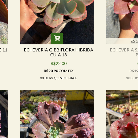
ES
 11
ECHEVERIA GIBBIFLORA HÍBRIDA
ECHEVERIA 
CUIA 18
R$22,00
R$20,90
COM
PIX
R$19
3
X DE
R$7,33
SEM JUROS
3
X DE
R