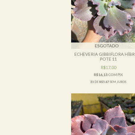
ESGOTADO
ECHEVERIA GIBBIFLORA HÍBR
POTE 11
R$17,00
R$16,15
COM
PIX
3
X DE
R$5,67
SEM JUROS