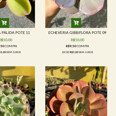
 PÁLIDA POTE 11
ECHEVERIA GIBBIFLORA POTE 09
R$10,00
R$10,00
,50
COM
PIX
R$9,50
COM
PIX
$5,00
SEM JUROS
2
X DE
R$5,00
SEM JUROS