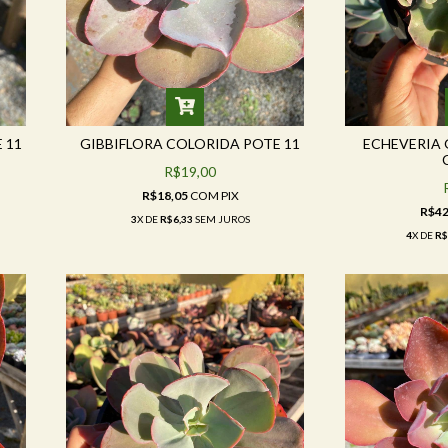
 11
GIBBIFLORA COLORIDA POTE 11
ECHEVERIA 
R$19,00
R$18,05
COM
PIX
R$42
3
X DE
R$6,33
SEM JUROS
4
X DE
R$