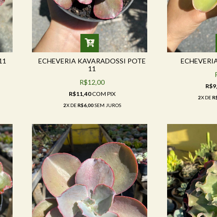
11
ECHEVERIA KAVARADOSSI POTE
ECHEVERIA
11
R$12,00
R$9
R$11,40
COM
PIX
2
X DE
R
2
X DE
R$6,00
SEM JUROS