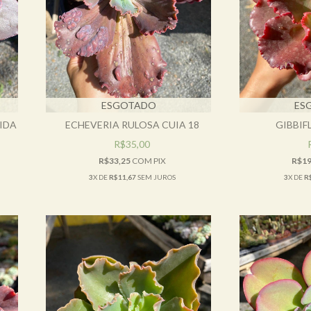
ESGOTADO
ES
IDA
ECHEVERIA RULOSA CUIA 18
GIBBIF
R$35,00
R$33,25
COM
PIX
R$19
3
X DE
R$11,67
SEM JUROS
3
X DE
R