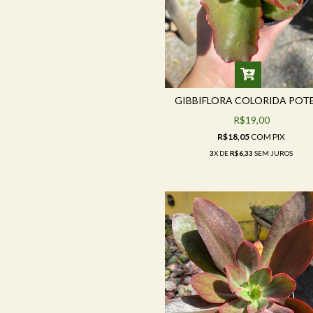
GIBBIFLORA COLORIDA POTE
R$19,00
R$18,05
COM
PIX
3
X DE
R$6,33
SEM JUROS