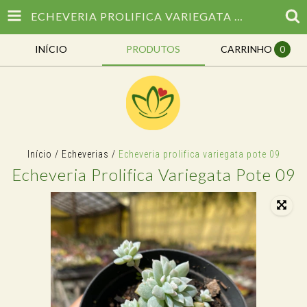
ECHEVERIA PROLIFICA VARIEGATA POTE 09
INÍCIO
PRODUTOS
CARRINHO
0
Início
/
Echeverias
/
Echeveria prolifica variegata pote 09
Echeveria Prolifica Variegata Pote 09