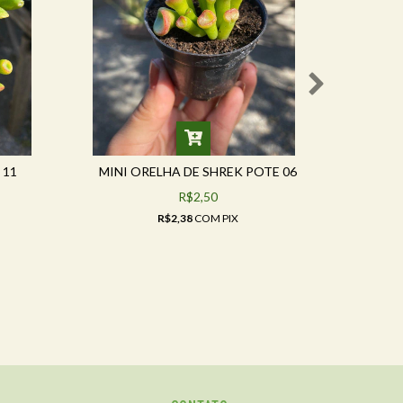
 11
MINI ORELHA DE SHREK POTE 06
CRAS
R$2,50
R$2,38
COM
PIX