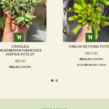
CRASSULA
ORELHA DE FIONA POTE
MESEMBRYANTHEMOIDES
R$15,00
HISPIDA POTE 07
R$14,25
COM
PIX
R$7,00
3
X DE
R$5,00
SEM JUROS
R$6,65
COM
PIX