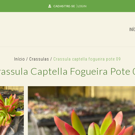
CADASTRE-SE
LOGIN
INÍ
Início
/
Crassulas
/
Crassula captella fogueira pote 09
assula Captella Fogueira Pote