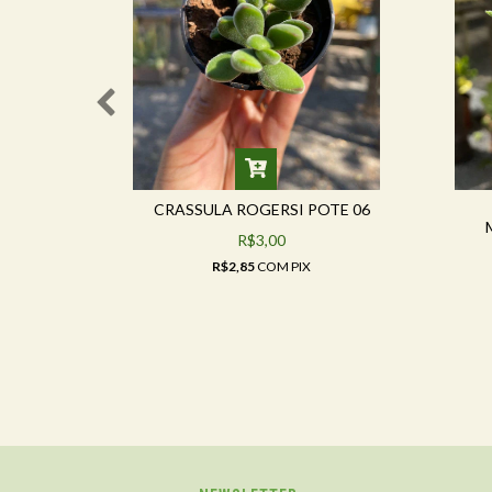
OTE 08
CRASSULA ROGERSI POTE 06
R$3,00
R$2,85
COM
PIX