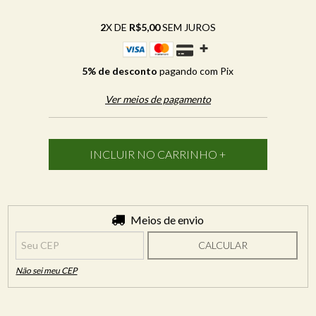
2
X DE
R$5,00
SEM JUROS
5% de desconto
pagando com Pix
Ver meios de pagamento
Entregas para o CEP:
Meios de envio
ALTERAR CEP
CALCULAR
Não sei meu CEP