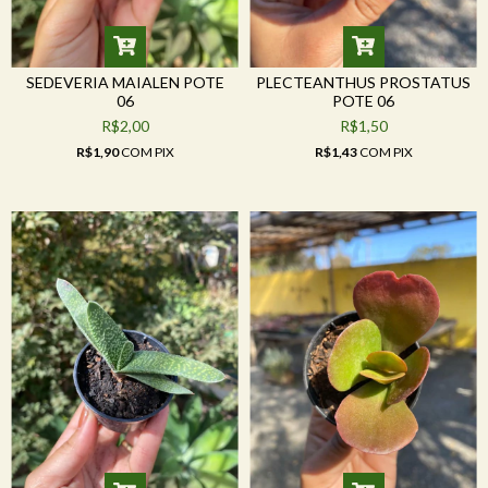
SEDEVERIA MAIALEN POTE
PLECTEANTHUS PROSTATUS
06
POTE 06
R$2,00
R$1,50
R$1,90
COM
PIX
R$1,43
COM
PIX