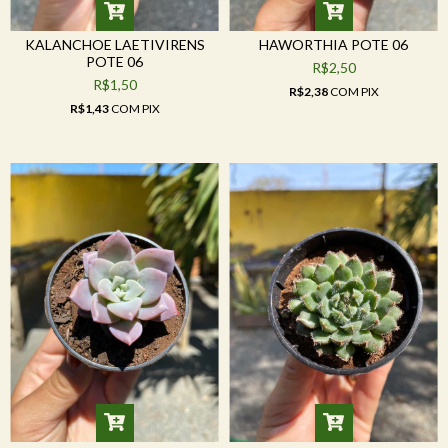
KALANCHOE LAETIVIRENS
HAWORTHIA POTE 06
POTE 06
R$2,50
R$1,50
R$2,38
COM
PIX
R$1,43
COM
PIX