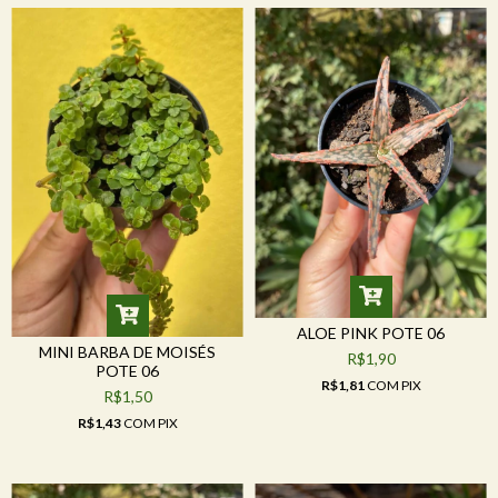
ALOE PINK POTE 06
MINI BARBA DE MOISÉS
R$1,90
POTE 06
R$1,81
COM
PIX
R$1,50
R$1,43
COM
PIX