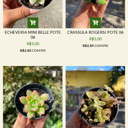
ECHEVERIA MINI BELLE POTE
CRASSULA ROGERSI POTE 06
06
R$3,00
R$3,00
R$2,85
COM
PIX
R$2,85
COM
PIX