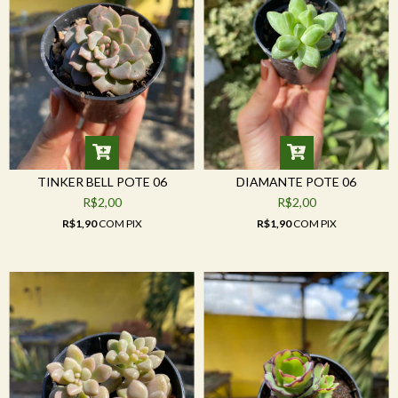
TINKER BELL POTE 06
DIAMANTE POTE 06
R$2,00
R$2,00
R$1,90
COM
PIX
R$1,90
COM
PIX