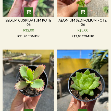
SEDUM CUSPIDATUM POTE
AEONIUM SEDIFOLIUM POTE
06
06
R$2,00
R$3,00
R$1,90
COM
PIX
R$2,85
COM
PIX