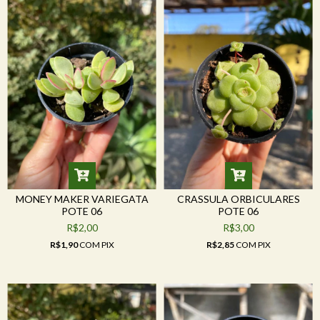
MONEY MAKER VARIEGATA
CRASSULA ORBICULARES
POTE 06
POTE 06
R$2,00
R$3,00
R$1,90
COM
PIX
R$2,85
COM
PIX