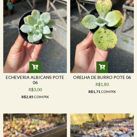
ECHEVERIA ALBICANS POTE
ORELHA DE BURRO POTE 06
06
R$1,80
R$3,00
R$1,71
COM
PIX
R$2,85
COM
PIX