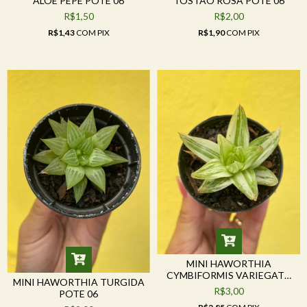
ALOE PEPE POTE 06
TOSTÃO ROSA POTE 06
R$1,50
R$2,00
R$1,43
COM
PIX
R$1,90
COM
PIX
MINI HAWORTHIA
CYMBIFORMIS VARIEGATA
MINI HAWORTHIA TURGIDA
POTE 06
R$3,00
POTE 06