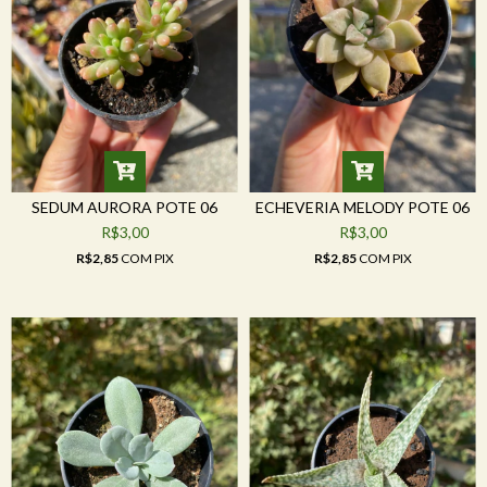
SEDUM AURORA POTE 06
ECHEVERIA MELODY POTE 06
R$3,00
R$3,00
R$2,85
COM
PIX
R$2,85
COM
PIX